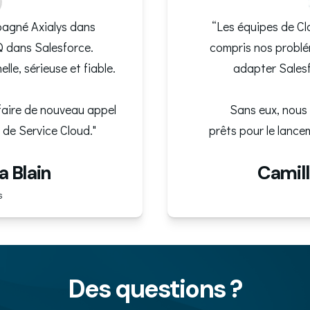
pagné Axialys dans
“Les équipes de Cl
Q dans Salesforce.
compris nos problé
lle, sérieuse et fiable.
adapter Salesf
faire de nouveau appel
Sans eux, nous 
n de Service Cloud."
prêts pour le lance
a Blain
Camil
s
Des questions ?