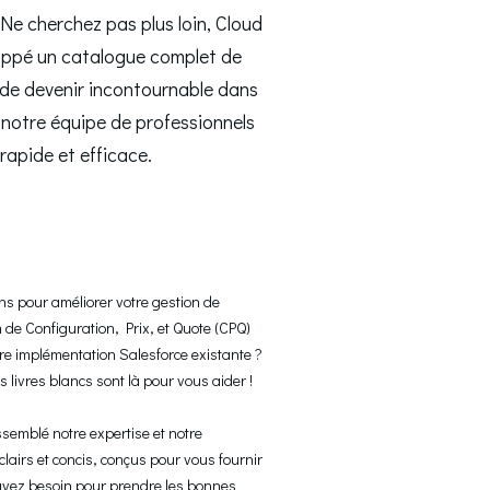
Ne cherchez pas plus loin, Cloud
eloppé un catalogue complet de
t de devenir incontournable dans
notre équipe de professionnels
apide et efficace.
ns pour améliorer votre gestion de 
n de Configuration, Prix, et Quote (CPQ) 
re implémentation Salesforce existante ? 
 livres blancs sont là pour vous aider !

emblé notre expertise et notre 
lairs et concis, conçus pour vous fournir 
avez besoin pour prendre les bonnes 