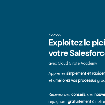
Nouveau :
Exploitez le ple
votre Salesfor
avec Cloud Girafe Academy
Apprenez
simplement et rapide
et a
méliorez vos processus
grâc
Recevez des
conseils
, des
nouv
rejoignant
gratuitement
à notre