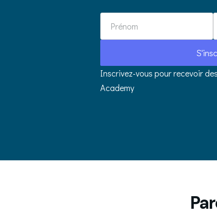
Name
Email
S'insc
Inscrivez-vous pour recevoir des
Academy
Par